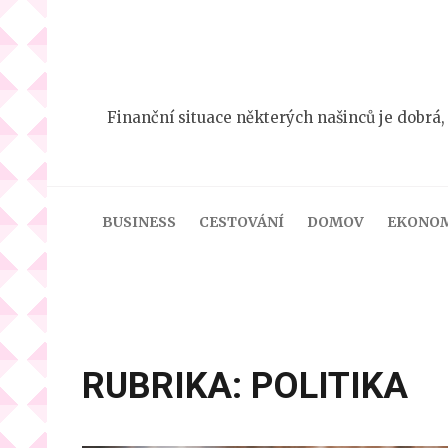
Přeskočit
na
obsah
(stiskněte
Finanční situace některých našinců je dobrá,
Enter)
BUSINESS
CESTOVÁNÍ
DOMOV
EKONO
RUBRIKA:
POLITIKA