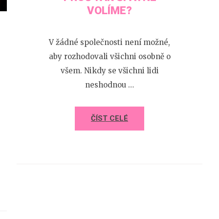
VOLÍME?
V žádné společnosti není možné,
aby rozhodovali všichni osobně o
všem. Nikdy se všichni lidi
neshodnou …
ČÍST CELÉ