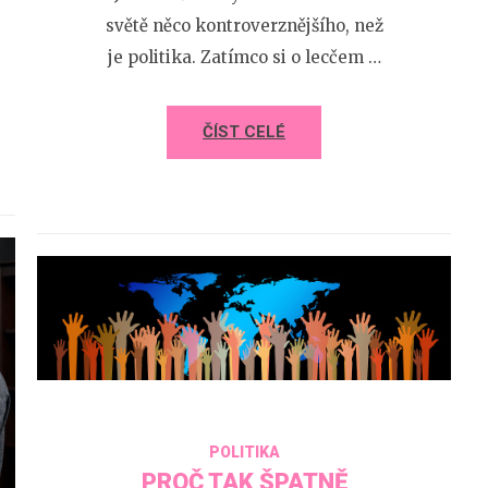
světě něco kontroverznějšího, než
je politika. Zatímco si o lecčem …
ČÍST CELÉ
POLITIKA
PROČ TAK ŠPATNĚ