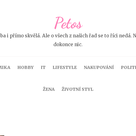
Petos
 ba i přímo skvělá. Ale o všech z našich řad se to říci ne
dokonce nic.
MIKA
HOBBY
IT
LIFESTYLE
NAKUPOVÁNÍ
POLIT
ŽENA
ŽIVOTNÍ STYL