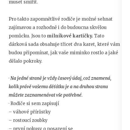
muset smířit.
Pro takto zapomnětlivé rodiče je možné sehnat
zajímavou a rozhodně i do budoucna skvělou
pomůcku. Jsou to
milníkové kartičky.
Tato
dárková sada obsahuje třicet dva karet, které vám
budou připomínat, jak vaše miminko rostlo a jaké
dělalo pokroky.
·
Na jedné straně je vždy časový údaj, což znamená,
kolik právě vašemu děťátku je a na druhou stranu
můžete zaznamenávat vše potřebné.
· Rodiče si sem zapisují
– váhové přírůstky
– rostoucí zoubky
– první pokusy o posazení se