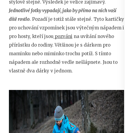
stylově stejné. Výsledek je velice zajímavý.
Jednotlivé fotky vypadají, jako by přímo na nich vaší
dítě rostlo.
Pozadí je totiž stále stejné. Tyto kartičky
pro uchování vzpomínek jsou výtečným nápadem
i
pro hosty, kteří jsou
pozváni
na uvítání nového
přírůstku do rodiny. Většinou je s dárkem pro
maminku nebo miminko trochu potíž. S tímto
nápadem ale rozhodně vedle nešlápnete. Jsou to
vlastně dva dárky v jednom.