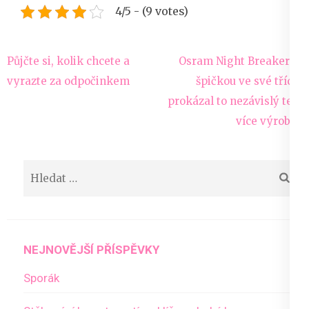
4/5 - (9 votes)
Navigace
Půjčte si, kolik chcete a
Osram Night Breaker je
pro
vyrazte za odpočinkem
špičkou ve své třídě,
příspěvek
prokázal to nezávislý test
více výrobců
Vyhledávání
NEJNOVĚJŠÍ PŘÍSPĚVKY
Sporák