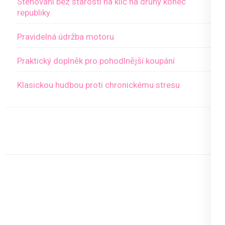
Stěhování bez starostí na klíč na druhý konec
republiky
Pravidelná údržba motoru
Praktický doplněk pro pohodlnější koupání
Klasickou hudbou proti chronickému stresu