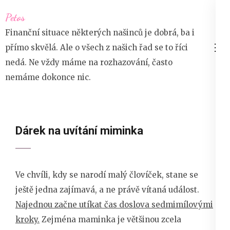
Přeskočit
Petos
na
Finanční situace některých našinců je dobrá, ba i
obsah
přímo skvělá. Ale o všech z našich řad se to říci
(stiskněte
nedá. Ne vždy máme na rozhazování, často
Enter)
nemáme dokonce nic.
Dárek na uvítání miminka
Ve chvíli, kdy se narodí malý človíček, stane se
ještě jedna zajímavá, a ne právě vítaná událost.
Najednou začne utíkat čas doslova sedmimílovými
kroky.
Zejména maminka je většinou zcela