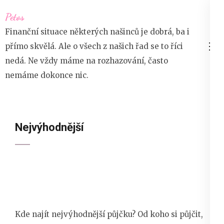
Přeskočit
Petos
na
Finanční situace některých našinců je dobrá, ba i
obsah
přímo skvělá. Ale o všech z našich řad se to říci
(stiskněte
nedá. Ne vždy máme na rozhazování, často
Enter)
nemáme dokonce nic.
Nejvýhodnější
Kde najít nejvýhodnější půjčku? Od koho si půjčit,