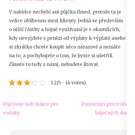
V nabídce nechybí ani
půjčka ihned
, protože ta je
velice oblíbenou mezi klienty. Jedná se především
o nižší částky a hojně využívaná je v okamžicích,
kdy nevyjdete s penězi od výplaty k výplatě anebo
si zkrátka chcete koupit něco nárazově a nemáte
na to, a pochybujete o tom, že byste si ušetřili.
Zkuste to tedy s námi, nebudete litovat.
3.2/5 - (4 votes)
Navigace
Půjčovny lodí Aukce pro
Pomocníci pro tvoření
pro
vodáky
báječných dortů
příspěvek
Vyhledávání