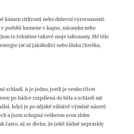
bě kámen citlivosti nebo duševní vyrovnanosti.
 už v podobě kamene v kapse, náramku nebo
Jsou to řekněme takové moje talismany. Mé tělo
energie (ať už jakákoliv) nebo láska člověka,
schladí. A je jedno, jestli je venku třicet
 jsem po hádce rozpálená do běla a schladí mě
omáhá, když je po nějaké vášnivé výměně názorů
dech a jsem schopná veškerou svou zlobu
k často, až se divím, že ještě žádné nepraskly