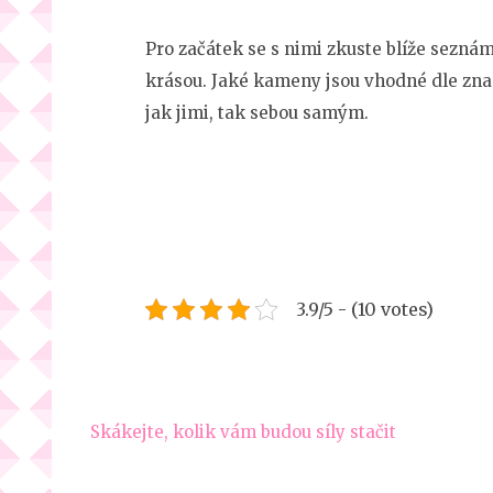
Pro začátek se s nimi zkuste blíže seznámit
krásou. Jaké kameny jsou vhodné dle zn
jak jimi, tak sebou samým.
3.9/5 - (10 votes)
Navigace
Skákejte, kolik vám budou síly stačit
pro