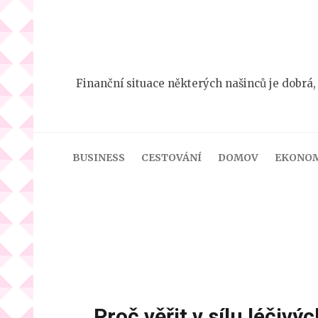
Přeskočit
na
obsah
(stiskněte
Finanční situace některých našinců je dobrá,
Enter)
BUSINESS
CESTOVÁNÍ
DOMOV
EKONO
Proč věřit v sílu léčiv