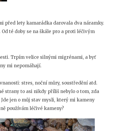
mi před lety kamarádka darovala dva náramky.
 Od té doby se na škále pro a proti léčivým
lesti. Trpím velice silnými migrénami, a byť
eny mi nepomáhají.
vnanosti: stres, noční můry, soustředění atd.
strany to asi nikdy příliš nebylo o tom, zda
 Jde jen o můj stav mysli, který mi kameny
tně používám léčivé kameny?