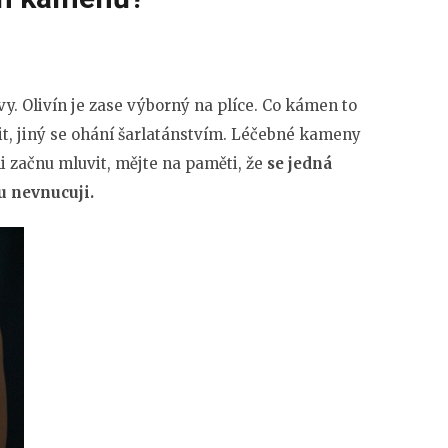
vy. Olivín je zase výborný na plíce. Co kámen to
it, jiný se ohání šarlatánstvím. Léčebné kameny
li začnu mluvit, mějte na paměti, že
se jedná
u nevnucuji.