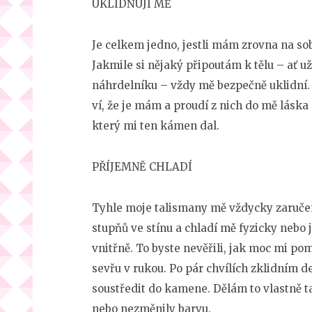
UKLIDŇUJÍ MĚ
Je celkem jedno, jestli mám zrovna na so
Jakmile si nějaký připoutám k tělu – ať
náhrdelníku – vždy mě bezpečně uklidní. 
ví, že je mám a proudí z nich do mě láska 
který mi ten kámen dal.
PŘÍJEMNĚ CHLADÍ
Tyhle moje talismany mě vždycky zaručeně 
stupňů ve stínu a chladí mě fyzicky nebo
vnitřně. To byste nevěřili, jak moc mi p
sevřu v rukou. Po pár chvílích zklidním 
soustředit do kamene. Dělám to vlastně ta
nebo nezměnily barvu.