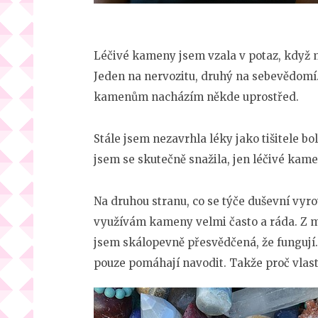
Léčivé kameny jsem vzala v potaz, když 
Jeden na nervozitu, druhý na sebevědomí.
kamenům nacházím někde uprostřed.
Stále jsem nezavrhla léky jako tišitele bo
jsem se skutečně snažila, jen léčivé kam
Na druhou stranu, co se týče duševní vyro
využívám kameny velmi často a ráda. Z mé 
jsem skálopevně přesvědčená, že fungují.
pouze pomáhají navodit. Takže proč vlas