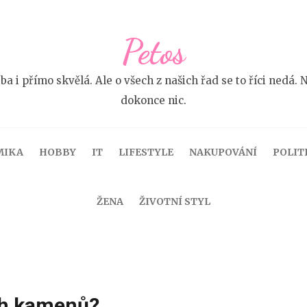
Petos
 ba i přímo skvělá. Ale o všech z našich řad se to říci ne
dokonce nic.
MIKA
HOBBY
IT
LIFESTYLE
NAKUPOVÁNÍ
POLIT
ŽENA
ŽIVOTNÍ STYL
ých kamenů?