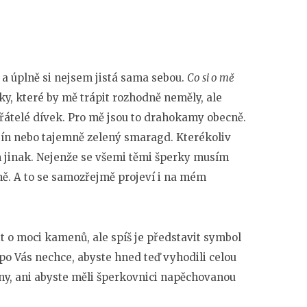
 a úplně si nejsem jistá sama sebou.
Co si o mě
ky, které by mě trápit rozhodně neměly, ale
 přátelé dívek. Pro mě jsou to drahokamy obecně.
bín nebo tajemně zelený smaragd. Kterékoliv
ím jinak. Nejenže se všemi těmi šperky musím
sně. A to se samozřejmě projeví i na mém
t o moci kamenů, ale spíš je představit symbol
 po Vás nechce, abyste hned teď vyhodili celou
ny, ani abyste měli šperkovnici napěchovanou