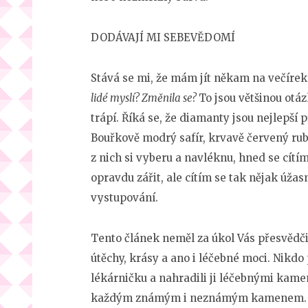
DODÁVAJÍ MI SEBEVĚDOMÍ
Stává se mi, že mám jít někam na večírek
lidé myslí? Změnila se?
To jsou většinou otáz
trápí. Říká se, že diamanty jsou nejlepší
Bouřkově modrý safír, krvavě červený ru
z nich si vyberu a navléknu, hned se cít
opravdu zářit, ale cítím se tak nějak úža
vystupování.
Tento článek neměl za úkol Vás přesvědči
útěchy, krásy a ano i léčebné moci. Nikdo
lékárničku a nahradili ji léčebnými kame
každým známým i neznámým kamenem.