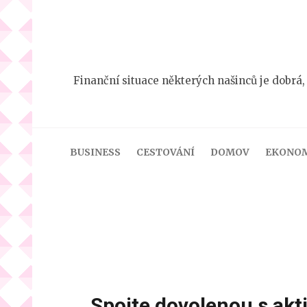
Přeskočit
na
obsah
(stiskněte
Finanční situace některých našinců je dobrá,
Enter)
BUSINESS
CESTOVÁNÍ
DOMOV
EKONO
Spojte dovolenou s akt