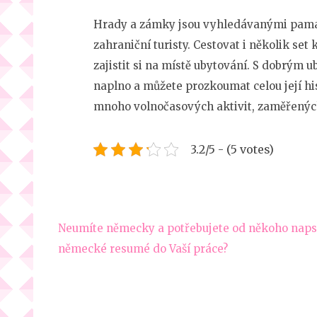
Hrady a zámky jsou vyhledávanými památ
zahraniční turisty. Cestovat i několik set 
zajistit si na místě ubytování. S dobrým 
naplno a můžete prozkoumat celou její hi
mnoho volnočasových aktivit, zaměřených
3.2/5 - (5 votes)
Navigace
Neumíte německy a potřebujete od někoho naps
pro
německé resumé do Vaší práce?
příspěvek