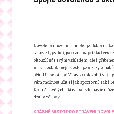
Dovolená může mít mnoho podob a ne každ
takové typy lidí, jsou zde například česk
okouzlí nás svým vzhledem, ale i příběhem
mezi neoblíbenější české památky a nabíz
užít.
Hluboká nad Vltavou
tak splní vaše 
vám možnost užít si jak sportovní, tak i re
Kromě skvělých aktivit se zde navíc můžet
druhy zábavy.
KRÁSNÉ MÍSTO PRO STRÁVENÍ DOVOL