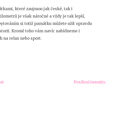
kami, které zaujmou jak české, tak i
kilometrů je však náročné a vždy je tak lepší,
ubytováním si totiž památku můžete užít opravdu
storii. Kromě toho vám navíc nabídneme i
 na relax nebo sport.
at
Posílení imunity