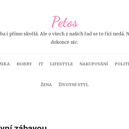
Petos
 ba i přímo skvělá. Ale o všech z našich řad se to říci ne
dokonce nic.
MIKA
HOBBY
IT
LIFESTYLE
NAKUPOVÁNÍ
POLIT
ŽENA
ŽIVOTNÍ STYL
ivní zábavou