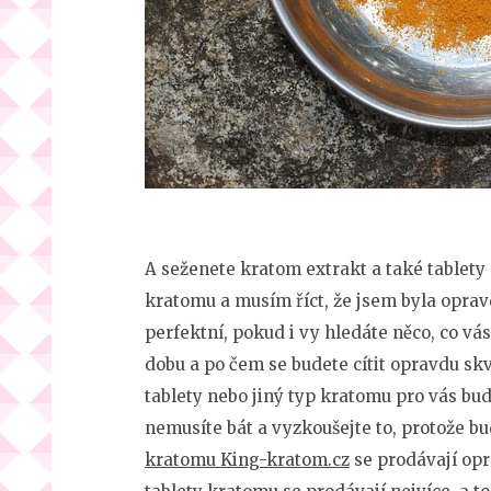
A seženete kratom extrakt a také tablety
kratomu a musím říct, že jsem byla opra
perfektní, pokud i vy hledáte něco, co vá
dobu a po čem se budete cítit opravdu sk
tablety nebo jiný typ kratomu pro vás bu
nemusíte bát a vyzkoušejte to, protože 
kratomu King-kratom.cz
se prodávají opr