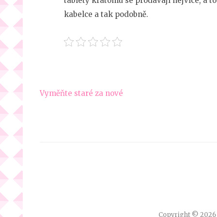
tablety kratomu se prodávají nejvíce, a to
kabelce a tak podobně.
Navigace
Vyměňte staré za nové
pro
příspěvek
Copyright © 202