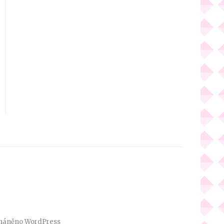
háněno
WordPress