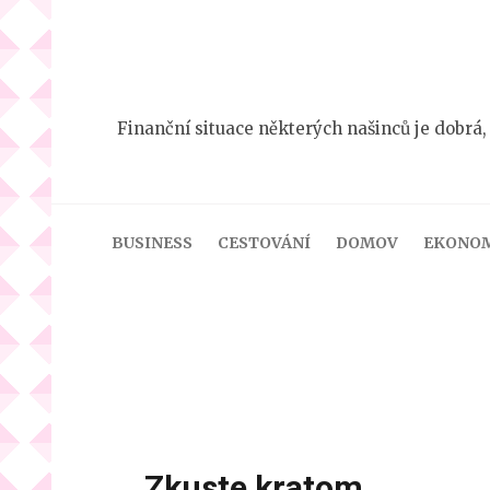
Přeskočit
na
obsah
(stiskněte
Finanční situace některých našinců je dobrá,
Enter)
BUSINESS
CESTOVÁNÍ
DOMOV
EKONO
Zkuste kratom