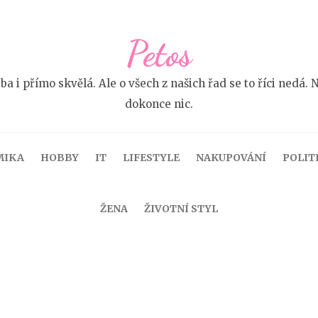
Petos
 ba i přímo skvělá. Ale o všech z našich řad se to říci ne
dokonce nic.
MIKA
HOBBY
IT
LIFESTYLE
NAKUPOVÁNÍ
POLIT
ŽENA
ŽIVOTNÍ STYL