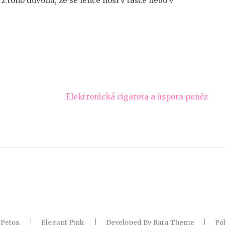
 z toho důvodu, že se lehce nosí v tašce nebo v
Elektronická cigareta a úspora peněz
6
Petos
.
Elegant Pink
Developed By
Rara Theme
Po