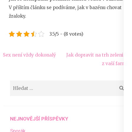
V příštím článku se podíváme, jak v bazénu chovat
žraloky.
3.5/5 - (8 votes)
Navigace
Sex není vždy dokonalý
Jak dopravit na trh zeleninu
pro
z vaší farmy
příspěvek
Vyhledávání
NEJNOVĚJŠÍ PŘÍSPĚVKY
Sporák