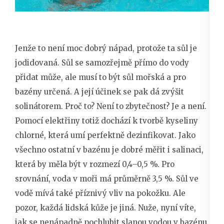
Jenže to není moc dobrý nápad, protože ta sůl je
jodidovaná. Sůl se samozřejmě přímo do vody
přidat může, ale musí to být sůl mořská a pro
bazény určená. A její účinek se pak dá zvýšit
solinátorem. Proč to? Není to zbytečnost? Je a není.
Pomocí elektřiny totiž dochází k tvorbě kyseliny
chlorné, která umí perfektně dezinfikovat. Jako
všechno ostatní v bazénu je dobré měřit i salinaci,
která by měla být v rozmezí 0,4–0,5 %. Pro
srovnání, voda v moři má průměrně 3,5 %. Sůl ve
vodě mívá také příznivý vliv na pokožku. Ale
pozor, každá lidská kůže je jiná. Nuže, nyní víte,
jak se nenápadně pochlubit slanou vodou v bazénu.