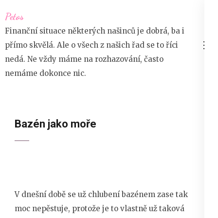
Přeskočit
Petos
na
Finanční situace některých našinců je dobrá, ba i
obsah
přímo skvělá. Ale o všech z našich řad se to říci
(stiskněte
nedá. Ne vždy máme na rozhazování, často
Enter)
nemáme dokonce nic.
Bazén jako moře
V dnešní době se už chlubení bazénem zase tak
moc nepěstuje, protože je to vlastně už taková