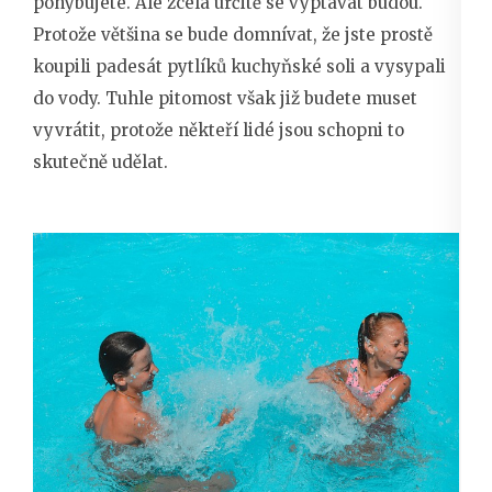
pohybujete. Ale zcela určitě se vyptávat budou.
Protože většina se bude domnívat, že jste prostě
koupili padesát pytlíků kuchyňské soli a vysypali
do vody. Tuhle pitomost však již budete muset
vyvrátit, protože někteří lidé jsou schopni to
skutečně udělat.