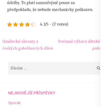
údržby. To platí samozřejmě pouze za
předpokladu, že nebude mechanicky poškozen.
4.3/5 - (7 votes)
Navigace
Umělecké skvosty z
Povinná výbava dětského
pro
českých gobelínových dílen
pokoje
příspěvek
Vyhledávání
NEJNOVĚJŠÍ PŘÍSPĚVKY
Sporák