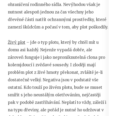
ohraničení rodinného sídla. Nevýhodou však je
nutnost alespoň jednou za čas všechny jeho
dřevěné části natřít ochrannými prostředky, které
zamezí škůdcům a počasí v tom, aby plot poškodily.
Živý plot
– jde o typ plotu, který by chtěl mít u
domu asi každý. Nejenže vypadá dobře, ale
zároveň funguje i jako neproniknutelná clona pro
kolemjdoucí i zvědavé sousedy. I zloději mají
problém plot z živé hmoty překonat, zvláště je-li
dostatečně velký. Negativa jsou v podstatě vše
ostatní. Kdo touží po živém plotu, bude se muset
smířit s jeho neustálým ošetřováním, nejčastěji
pak v podobě zastřihávání. Neplatí to vždy, záleží i
na typu dřeviny, ale pořád je nutné ho udržovat v