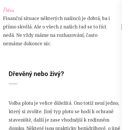
Přeskočit
Petos
na
Finanční situace některých našinců je dobrá, ba i
obsah
přímo skvělá. Ale o všech z našich řad se to říci
(stiskněte
nedá. Ne vždy máme na rozhazování, často
Enter)
nemáme dokonce nic.
Dřevěný nebo živý?
Volba plotu je velice důležitá. Ono totiž není jedno,
který si zvolíte. Jiný typ plotu se hodí k ochraně
staveniště, další je zase vhodnější k rodinném
domku. Některé jsou prakticky bezúdržbové, o jiné